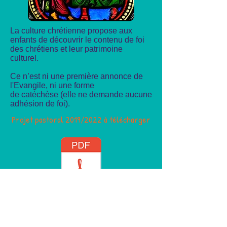
La culture chrétienne propose aux
enfants de découvrir le contenu de foi
des chrétiens et leur patrimoine
culturel.
Ce n’est ni une première annonce de
l'Evangile, ni une forme
de catéchèse (elle ne demande aucune
adhésion de foi).
Projet pastoral 2019/2022 à télécharger
ecolestefamillemarie.montauban@ec-