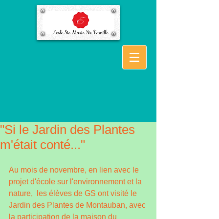
"Si le Jardin des Plantes
m'était conté..."
Au mois de novembre, en lien avec le 
projet d'école sur l'environnement et la 
nature,  les élèves de GS ont visité le 
Jardin des Plantes de Montauban, avec 
la participation de la maison du 